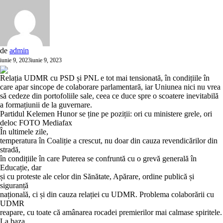
de
admin
iunie 9, 2023
iunie 9, 2023
Relația UDMR cu PSD și PNL e tot mai tensionată, în condițiile în
care apar sincope de colaborare parlamentară, iar Uniunea nici nu vrea
să cedeze din portofoliile sale, ceea ce duce spre o scoatere inevitabilă
a formațiunii de la guvernare.
Partidul Kelemen Hunor se ține pe poziții: ori cu ministere grele, ori
deloc FOTO Mediafax
În ultimele zile,
temperatura în Coaliție a crescut, nu doar din cauza revendicărilor din
stradă,
în condițiile în care Puterea se confruntă cu o grevă generală în
Educație, dar
și cu proteste ale celor din Sănătate, Apărare, ordine publică și
siguranță
națională, ci și din cauza relației cu UDMR. Problema colaborării cu
UDMR
reapare, cu toate că amânarea rocadei premierilor mai calmase spiritele.
La baza