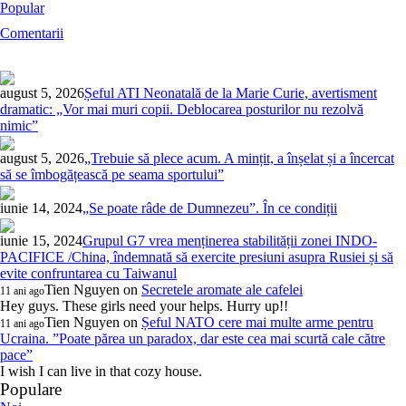
Popular
Comentarii
august 5, 2026
Șeful ATI Neonatală de la Marie Curie, avertisment
dramatic: „Vor mai muri copii. Deblocarea posturilor nu rezolvă
nimic”
august 5, 2026
„Trebuie să plece acum. A mințit, a înșelat și a încercat
să se îmbogățească pe seama sportului”
iunie 14, 2024
„Se poate râde de Dumnezeu”. În ce condiții
iunie 15, 2024
Grupul G7 vrea menținerea stabilității zonei INDO-
PACIFICE /China, îndemnată să exercite presiuni asupra Rusiei și să
evite confruntarea cu Taiwanul
Tien Nguyen
on
Secretele aromate ale cafelei
11 ani ago
Hey guys. These girls need your helps. Hurry up!!
Tien Nguyen
on
Șeful NATO cere mai multe arme pentru
11 ani ago
Ucraina. ”Poate părea un paradox, dar este cea mai scurtă cale către
pace”
I wish I can live in that cozy house.
Populare