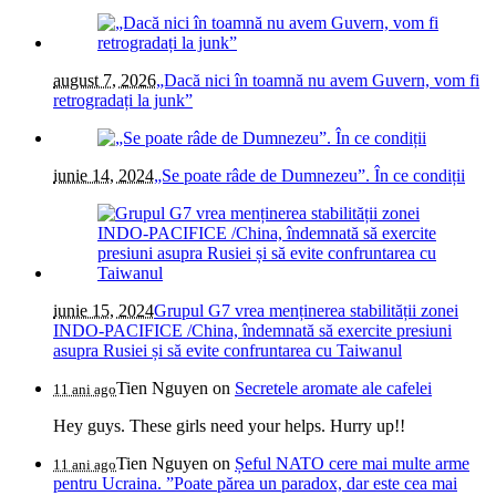
august 7, 2026
„Dacă nici în toamnă nu avem Guvern, vom fi
retrogradați la junk”
iunie 14, 2024
„Se poate râde de Dumnezeu”. În ce condiții
iunie 15, 2024
Grupul G7 vrea menținerea stabilității zonei
INDO-PACIFICE /China, îndemnată să exercite presiuni
asupra Rusiei și să evite confruntarea cu Taiwanul
Tien Nguyen
on
Secretele aromate ale cafelei
11 ani ago
Hey guys. These girls need your helps. Hurry up!!
Tien Nguyen
on
Șeful NATO cere mai multe arme
11 ani ago
pentru Ucraina. ”Poate părea un paradox, dar este cea mai