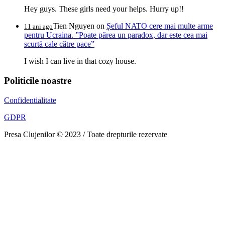
Hey guys. These girls need your helps. Hurry up!!
Tien Nguyen
on
Șeful NATO cere mai multe arme
11 ani ago
pentru Ucraina. ”Poate părea un paradox, dar este cea mai
scurtă cale către pace”
I wish I can live in that cozy house.
Politicile noastre
Confidentialitate
GDPR
Presa Clujenilor © 2023 / Toate drepturile rezervate