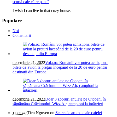
scurtă cale către pace”
I wish I can live in that cozy house.
Populare
Noi
Comentarii
decembrie 21, 2022
Vola.ro: Românii vor putea achizționa
bilete de avion la prețuri începând de la 20 de euro pentru
destinații din Europa
decembrie 21, 2022
Doar 3 zboruri anulate pe Otopeni în
săptămâna Crăciunului. Wizz Air, campioni la întârzieri
Tien Nguyen
on
Secretele aromate ale cafelei
11 ani ago