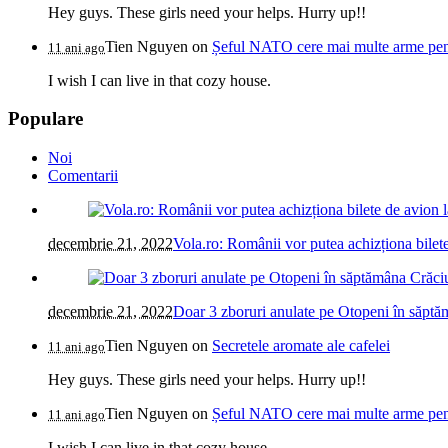
Hey guys. These girls need your helps. Hurry up!!
Tien Nguyen
on
Șeful NATO cere mai multe arme pentr
11 ani ago
I wish I can live in that cozy house.
Populare
Noi
Comentarii
decembrie 21, 2022
Vola.ro: Românii vor putea achizționa bilete
decembrie 21, 2022
Doar 3 zboruri anulate pe Otopeni în săptăm
Tien Nguyen
on
Secretele aromate ale cafelei
11 ani ago
Hey guys. These girls need your helps. Hurry up!!
Tien Nguyen
on
Șeful NATO cere mai multe arme pentr
11 ani ago
I wish I can live in that cozy house.