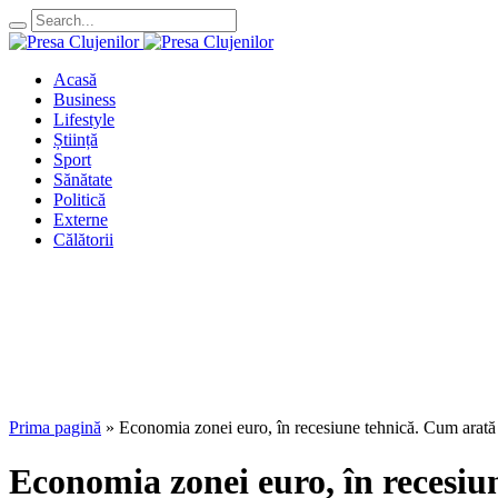
Acasă
Business
Lifestyle
Știință
Sport
Sănătate
Politică
Externe
Călătorii
Prima pagină
»
Economia zonei euro, în recesiune tehnică. Cum arată c
Economia zonei euro, în recesiu