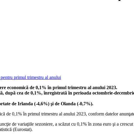
dere economică de 0,1% în primul trimestru al anului 2023.
ă, după cea de 0,1%, înregistrată în perioada octombrie-decembrie 
rtate de Irlanda (-4,6%) şi de Olanda (-0,7%).
mică de 0,1% în primul trimestru al anului 2023, conform datelor anunţate
 funcţie de variaţiile sezoniere, a scăzut cu 0,1% în zona euro şi a cres
istică (Eurostat).