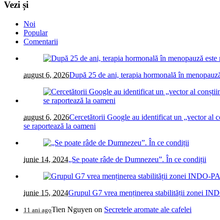
Vezi și
Noi
Popular
Comentarii
august 6, 2026
După 25 de ani, terapia hormonală în menopauză 
august 6, 2026
Cercetătorii Google au identificat un „vector al co
se raportează la oameni
iunie 14, 2024
„Se poate râde de Dumnezeu”. În ce condiții
iunie 15, 2024
Grupul G7 vrea menținerea stabilității zonei IN
Tien Nguyen
on
Secretele aromate ale cafelei
11 ani ago