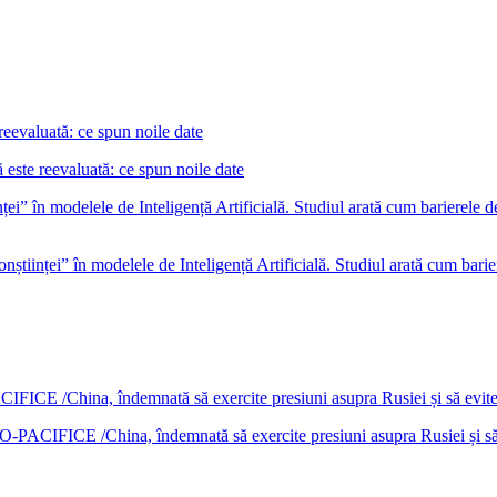
este reevaluată: ce spun noile date
nștiinței” în modelele de Inteligență Artificială. Studiul arată cum barie
DO-PACIFICE /China, îndemnată să exercite presiuni asupra Rusiei și s