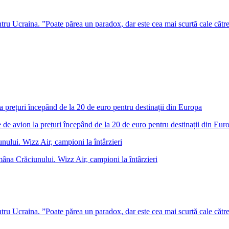
u Ucraina. ”Poate părea un paradox, dar este cea mai scurtă cale cătr
 de avion la prețuri începând de la 20 de euro pentru destinații din Eur
âna Crăciunului. Wizz Air, campioni la întârzieri
u Ucraina. ”Poate părea un paradox, dar este cea mai scurtă cale cătr