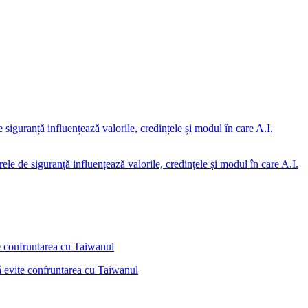
rele de siguranță influențează valorile, credințele și modul în care A.I.
ă evite confruntarea cu Taiwanul