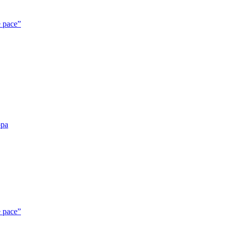
e pace”
opa
e pace”