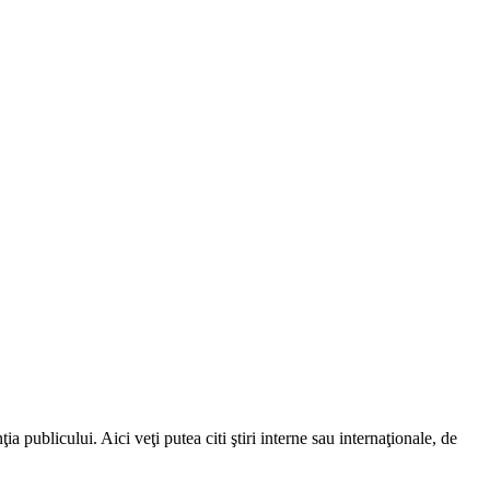
a publicului. Aici veţi putea citi ştiri interne sau internaţionale, de