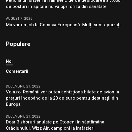
Petic la un sistem în faliment: de ce deblocarea a 7.600
de posturi în spitale nu va opri criza din sănătate
AUGUST 7, 2026
Mii vor un job la Comisia Europeană. Mulți sunt epuizați
Populare
Noi
Comentarii
DECEMBRIE 21, 2022
Vola.ro: Românii vor putea achizționa bilete de avion la
prețuri începând de la 20 de euro pentru destinații din
Europa
DECEMBRIE 21, 2022
Doar 3 zboruri anulate pe Otopeni în săptămâna
Crăciunului. Wizz Air, campioni la întârzieri