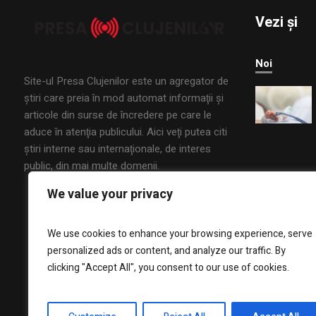
Vezi și
Noi
Site-ul Presa Clujenilor este un agregator de
ştiri care preia în mod automat informaţii şi
articole din surse de încredere pe care le
aduce în atenţia publicului. Aici veţi putea citi
ştiri interne sau internaţionale, de interes
public, din mai multe domenii.
We value your privacy
We use cookies to enhance your browsing experience, serve
personalized ads or content, and analyze our traffic. By
clicking "Accept All", you consent to our use of cookies.