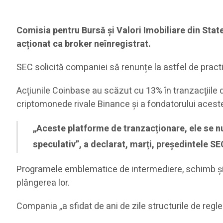
Comisia pentru Bursă și Valori Imobiliare din Sta
acționat ca broker neînregistrat.
SEC solicită companiei să renunțe la astfel de practi
Acţiunile Coinbase au scăzut cu 13% în tranzacţiile 
criptomonede rivale Binance şi a fondatorului aces
„Aceste platforme de tranzacţionare, ele se 
speculativ”, a declarat, marţi, preşedintele S
Programele emblematice de intermediere, schimb şi par
plângerea lor.
Compania „a sfidat de ani de zile structurile de regl