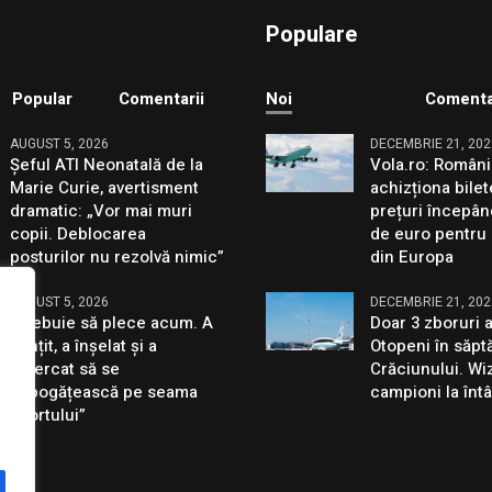
Populare
Popular
Comentarii
Noi
Comenta
AUGUST 5, 2026
DECEMBRIE 21, 202
Șeful ATI Neonatală de la
Vola.ro: Români
Marie Curie, avertisment
achizționa bilet
dramatic: „Vor mai muri
prețuri începân
copii. Deblocarea
de euro pentru 
posturilor nu rezolvă nimic”
din Europa
AUGUST 5, 2026
DECEMBRIE 21, 202
„Trebuie să plece acum. A
Doar 3 zboruri 
mințit, a înșelat și a
Otopeni în săp
încercat să se
Crăciunului. Wiz
îmbogățească pe seama
campioni la întâ
sportului”