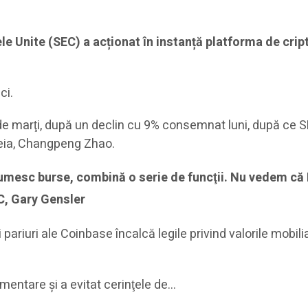
tele Unite (SEC) a acționat în instanță platforma de c
ci.
de marţi, după un declin cu 9% consemnat luni, după ce S
teia, Changpeng Zhao.
numesc burse, combină o serie de funcţii. Nu vedem că
EC, Gary Gensler
iuri ale Coinbase încalcă legile privind valorile mobilia
ementare şi a evitat cerinţele de…