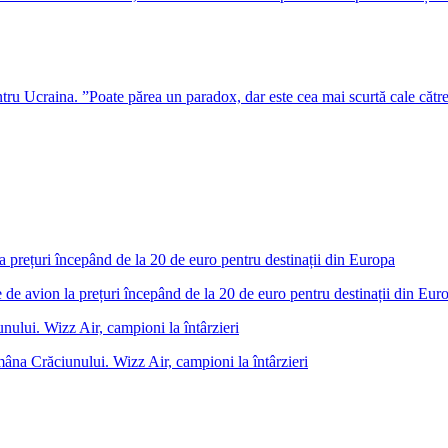
u Ucraina. ”Poate părea un paradox, dar este cea mai scurtă cale cătr
 de avion la prețuri începând de la 20 de euro pentru destinații din Eur
âna Crăciunului. Wizz Air, campioni la întârzieri