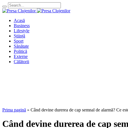
Acasă
Business
Lifestyle
Știință
Sport
Sănătate
Politică
Externe
Călătorii
Prima pagină
»
Când devine durerea de cap semnal de alarmă? Ce este „c
Când devine durerea de cap semna