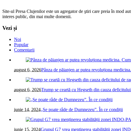
Site-ul Presa Clujenilor este un agregator de ştiri care preia în mod auto
interes public, din mai multe domenii.
Vezi și
Noi
Popular
Comentarii
august 6, 2026
Pânza de păianjen ar putea revoluționa medicina. 
august 6, 2026
Trump se ceartă cu Hegseth din cauza deficitului
iunie 14, 2024
„Se poate râde de Dumnezeu”. În ce condiții
iunie 15, 2024
Grupul G7 vrea menținerea stabilității zonei IN