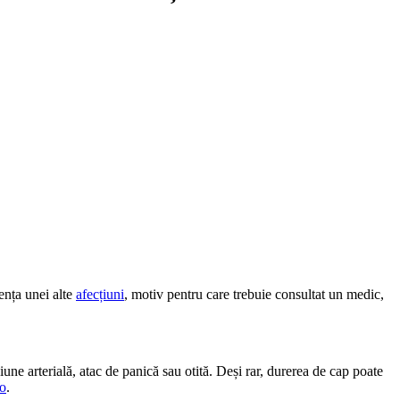
ența unei alte
afecțiuni
, motiv pentru care trebuie consultat un medic,
ne arterială, atac de panică sau otită. Deși rar, durerea de cap poate
ro
.