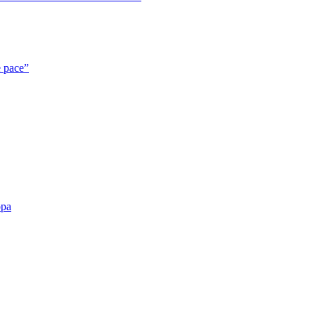
e pace”
opa