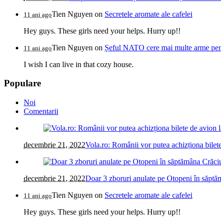
Tien Nguyen
on
Secretele aromate ale cafelei
11 ani ago
Hey guys. These girls need your helps. Hurry up!!
Tien Nguyen
on
Șeful NATO cere mai multe arme pentr
11 ani ago
I wish I can live in that cozy house.
Populare
Noi
Comentarii
decembrie 21, 2022
Vola.ro: Românii vor putea achizționa bilete
decembrie 21, 2022
Doar 3 zboruri anulate pe Otopeni în săptăm
Tien Nguyen
on
Secretele aromate ale cafelei
11 ani ago
Hey guys. These girls need your helps. Hurry up!!