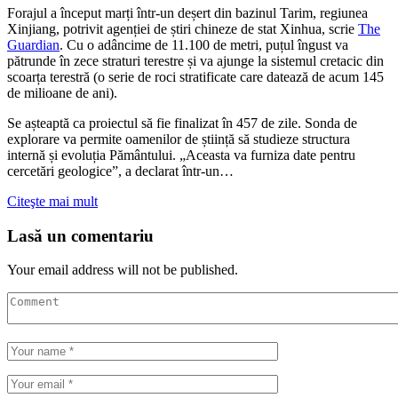
Forajul a început marți într-un deșert din bazinul Tarim, regiunea
Xinjiang, potrivit agenției de știri chineze de stat Xinhua, scrie
The
Guardian
. Cu o adâncime de 11.100 de metri, puțul îngust va
pătrunde în zece straturi terestre și va ajunge la sistemul cretacic din
scoarța terestră (o serie de roci stratificate care datează de acum 145
de milioane de ani).
Se așteaptă ca proiectul să fie finalizat în 457 de zile. Sonda de
explorare va permite oamenilor de știință să studieze structura
internă și evoluția Pământului. „Aceasta va furniza date pentru
cercetări geologice”, a declarat într-un…
Citeşte mai mult
Lasă un comentariu
Your email address will not be published.