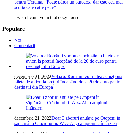
pentru Ucraina. ”Poate părea un paradox, dar este cea mai
scurtă cale către pace”
I wish I can live in that cozy house.
Populare
Noi
Comentarii
decembrie 21, 2022
Vola.ro: Românii vor putea achizționa
bilete de avion la prețuri începând de la 20 de euro pentru
destinații din Europa
decembrie 21, 2022
Doar 3 zboruri anulate pe Otopeni în
săptămâna Crăciunului. Wizz Air, campioni la întârzieri