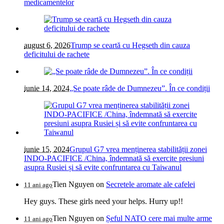
medicamentelor
august 6, 2026
Trump se ceartă cu Hegseth din cauza
deficitului de rachete
iunie 14, 2024
„Se poate râde de Dumnezeu”. În ce condiții
iunie 15, 2024
Grupul G7 vrea menținerea stabilității zonei
INDO-PACIFICE /China, îndemnată să exercite presiuni
asupra Rusiei și să evite confruntarea cu Taiwanul
Tien Nguyen
on
Secretele aromate ale cafelei
11 ani ago
Hey guys. These girls need your helps. Hurry up!!
Tien Nguyen
on
Șeful NATO cere mai multe arme
11 ani ago