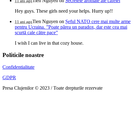
Tien Nguyen
on
Secretele aromate ale cafelei
11 ani ago
Hey guys. These girls need your helps. Hurry up!!
Tien Nguyen
on
Șeful NATO cere mai multe arme
11 ani ago
pentru Ucraina. ”Poate părea un paradox, dar este cea mai
scurtă cale către pace”
I wish I can live in that cozy house.
Politicile noastre
Confidentialitate
GDPR
Presa Clujenilor © 2023 / Toate drepturile rezervate