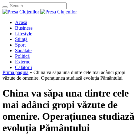
Acasă
Business
Lifestyle
Știință
Sport
Sănătate
Politică
Externe
Călătorii
Prima pagină
»
China va săpa una dintre cele mai adânci gropi
văzute de omenire. Operațiunea studiază evoluția Pământului
China va săpa una dintre cele
mai adânci gropi văzute de
omenire. Operațiunea studiază
evoluția Pământului