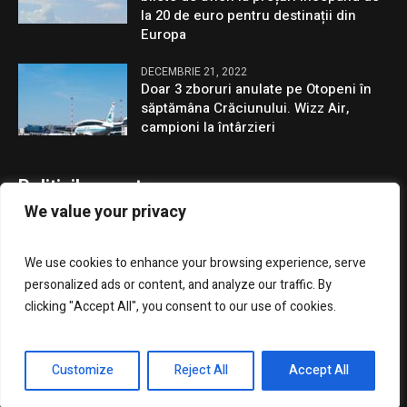
la 20 de euro pentru destinații din
Europa
DECEMBRIE 21, 2022
Doar 3 zboruri anulate pe Otopeni în
săptămâna Crăciunului. Wizz Air,
campioni la întârzieri
Politicile noastre
We value your privacy
Confidentialitate
We use cookies to enhance your browsing experience, serve
GDPR
personalized ads or content, and analyze our traffic. By
clicking "Accept All", you consent to our use of cookies.
Customize
Reject All
Accept All
Presa Clujenilor © 2023 / Toate drepturile rezervate