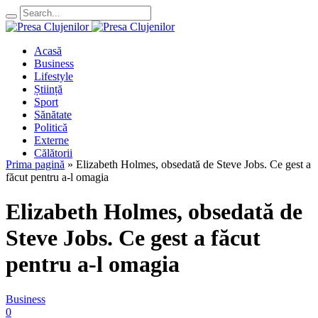
Acasă
Business
Lifestyle
Știință
Sport
Sănătate
Politică
Externe
Călătorii
Prima pagină
»
Elizabeth Holmes, obsedată de Steve Jobs. Ce gest a
făcut pentru a-l omagia
Elizabeth Holmes, obsedată de
Steve Jobs. Ce gest a făcut
pentru a-l omagia
Business
0