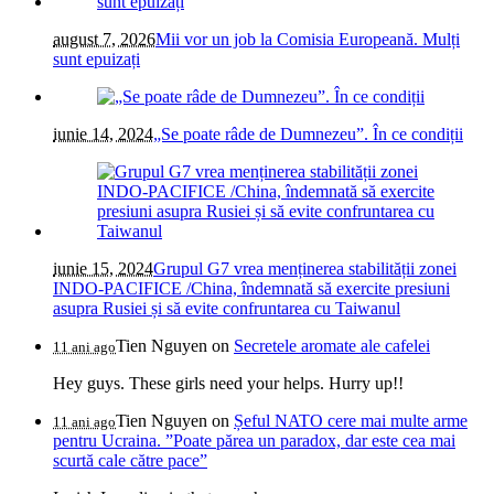
august 7, 2026
Mii vor un job la Comisia Europeană. Mulți
sunt epuizați
iunie 14, 2024
„Se poate râde de Dumnezeu”. În ce condiții
iunie 15, 2024
Grupul G7 vrea menținerea stabilității zonei
INDO-PACIFICE /China, îndemnată să exercite presiuni
asupra Rusiei și să evite confruntarea cu Taiwanul
Tien Nguyen
on
Secretele aromate ale cafelei
11 ani ago
Hey guys. These girls need your helps. Hurry up!!
Tien Nguyen
on
Șeful NATO cere mai multe arme
11 ani ago
pentru Ucraina. ”Poate părea un paradox, dar este cea mai
scurtă cale către pace”