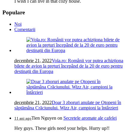
I wish I can live in that cozy house.
Populare
Noi
Comentarii
decembrie 21, 2022
Vola.ro: Românii vor putea achizționa
bilete de avion la prețuri începând de la 20 de euro pentru
destinații din Europa
decembrie 21, 2022
Doar 3 zboruri anulate pe Otopeni în
săptămâna Crăciunului. Wizz Air, campioni la întârzieri
Tien Nguyen
on
Secretele aromate ale cafelei
11 ani ago
Hey guys. These girls need your helps. Hurry up!!