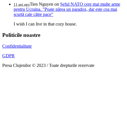
Tien Nguyen
on
Șeful NATO cere mai multe arme
11 ani ago
pentru Ucraina. ”Poate părea un paradox, dar este cea mai
scurtă cale către pace”
I wish I can live in that cozy house.
Politicile noastre
Confidentialitate
GDPR
Presa Clujenilor © 2023 / Toate drepturile rezervate