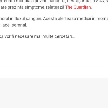
nferință mondială privind cancerul, desfășurată în SUA, 
 care prezintă simptome, relatează
The Guardian
.
al în fluxul sanguin. Acesta alertează medicii în momen
ni acel semnal.
s că vor fi necesare mai multe cercetări…