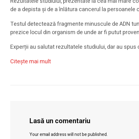
Rezultatele studiului, prezentate la cea mai mare co
de a depista și de a înlătura cancerul la persoanele
Testul detectează fragmente minuscule de ADN tumor
prezice locul din organism de unde ar fi putut prove
Experții au salutat rezultatele studiului, dar au spu
Citeşte mai mult
Lasă un comentariu
Your email address will not be published.