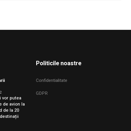
Politicile noastre
rii
Confidentialitate
2
GDPR
i vor putea
e de avion la
d de la 20
destinații