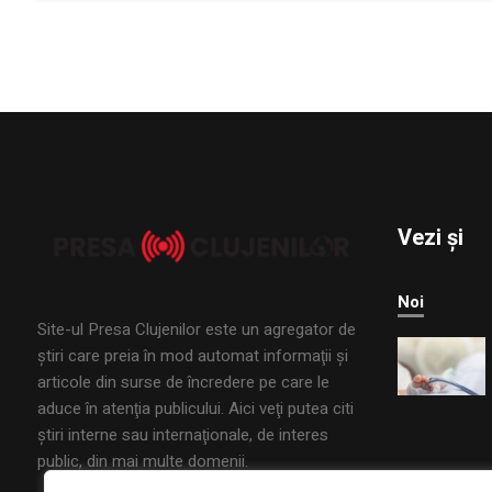
Vezi și
Noi
Site-ul Presa Clujenilor este un agregator de
ştiri care preia în mod automat informaţii şi
articole din surse de încredere pe care le
aduce în atenţia publicului. Aici veţi putea citi
ştiri interne sau internaţionale, de interes
public, din mai multe domenii.