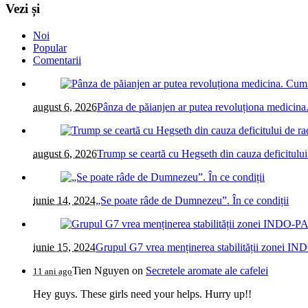
Vezi și
Noi
Popular
Comentarii
august 6, 2026
Pânza de păianjen ar putea revoluționa medicina. 
august 6, 2026
Trump se ceartă cu Hegseth din cauza deficitului
iunie 14, 2024
„Se poate râde de Dumnezeu”. În ce condiții
iunie 15, 2024
Grupul G7 vrea menținerea stabilității zonei IN
Tien Nguyen
on
Secretele aromate ale cafelei
11 ani ago
Hey guys. These girls need your helps. Hurry up!!