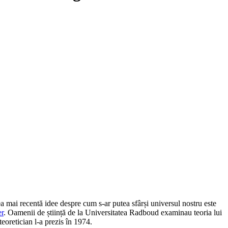
a mai recentă idee despre cum s-ar putea sfârși universul nostru este
er
. Oamenii de știință de la Universitatea Radboud examinau teoria lui
retician l-a prezis în 1974.