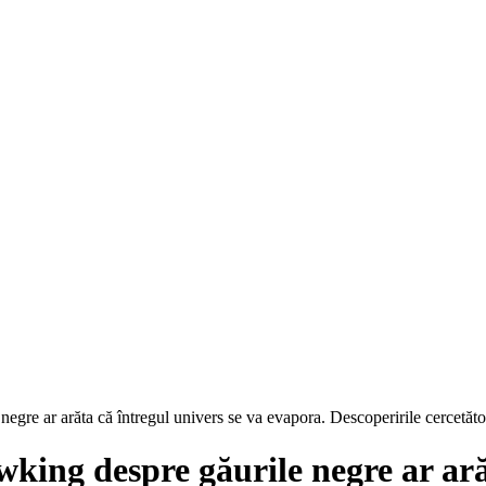
re ar arăta că întregul univers se va evapora. Descoperirile cercetăto
ing despre găurile negre ar arăt