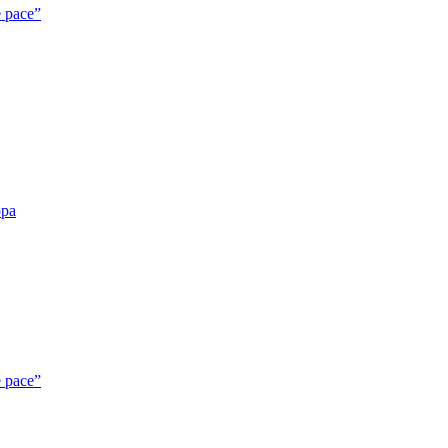
e pace”
opa
e pace”