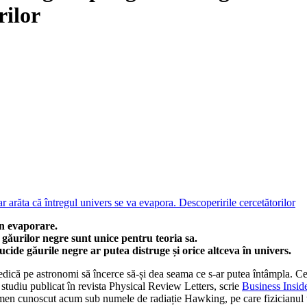
rilor
n evaporare.
 găurilor negre sunt unice pentru teoria sa.
ide găurile negre ar putea distruge și orice altceva în univers.
iedică pe astronomi să încerce să-și dea seama ce s-ar putea întâmpla. Ce
studiu publicat în revista Physical Review Letters, scrie
Business Insid
n cunoscut acum sub numele de radiație Hawking, pe care fizicianul teo