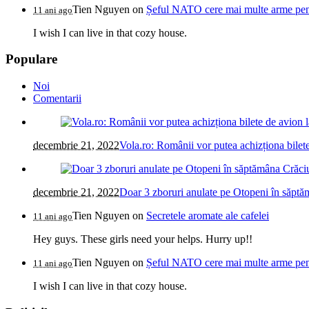
Tien Nguyen
on
Șeful NATO cere mai multe arme pentr
11 ani ago
I wish I can live in that cozy house.
Populare
Noi
Comentarii
decembrie 21, 2022
Vola.ro: Românii vor putea achizționa bilete
decembrie 21, 2022
Doar 3 zboruri anulate pe Otopeni în săptăm
Tien Nguyen
on
Secretele aromate ale cafelei
11 ani ago
Hey guys. These girls need your helps. Hurry up!!
Tien Nguyen
on
Șeful NATO cere mai multe arme pentr
11 ani ago
I wish I can live in that cozy house.