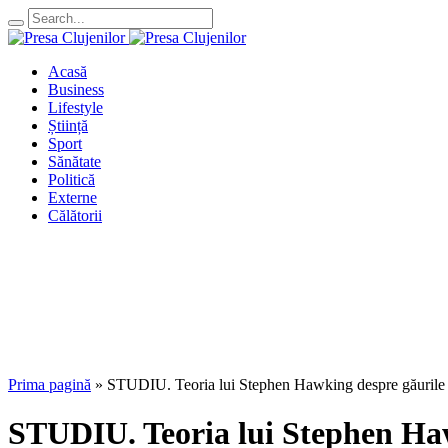
Acasă
Business
Lifestyle
Știință
Sport
Sănătate
Politică
Externe
Călătorii
Prima pagină
»
STUDIU. Teoria lui Stephen Hawking despre găurile neg
STUDIU. Teoria lui Stephen Hawk