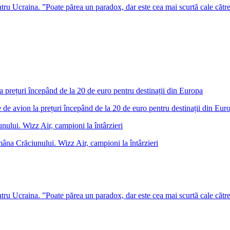
u Ucraina. ”Poate părea un paradox, dar este cea mai scurtă cale cătr
 de avion la prețuri începând de la 20 de euro pentru destinații din Eur
âna Crăciunului. Wizz Air, campioni la întârzieri
u Ucraina. ”Poate părea un paradox, dar este cea mai scurtă cale cătr