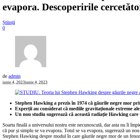
evapora. Descoperirile cercetăto
Știință
0
de
admin
iunie 4, 2023
iunie 4, 2023
Stephen Hawking a prezis în 1974 că găurile negre mor pri
Experții au considerat că mediile gravitaționale extreme ale
Un nou studiu sugerează că această radiație Hawking care uc
Soarta finală a universului nostru este necunoscută, dar asta nu îi împ
că pur și simplu se va evapora. Totul se va evapora, sugerează un nou 
Stephen Hawking despre modul în care găurile negre mor de un fenome