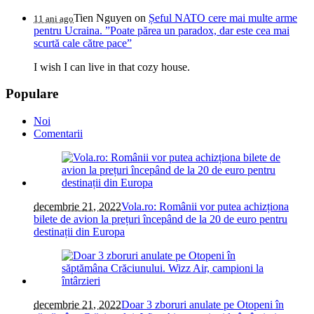
Tien Nguyen
on
Șeful NATO cere mai multe arme
11 ani ago
pentru Ucraina. ”Poate părea un paradox, dar este cea mai
scurtă cale către pace”
I wish I can live in that cozy house.
Populare
Noi
Comentarii
decembrie 21, 2022
Vola.ro: Românii vor putea achizționa
bilete de avion la prețuri începând de la 20 de euro pentru
destinații din Europa
decembrie 21, 2022
Doar 3 zboruri anulate pe Otopeni în