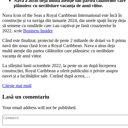
Nava a atras deja multă atenție din partea călătorilor care
plănuiesc cu nerăbdare vacanța de anul viitor.
Nava Icon of the Seas a Royal Caribbean International este încă în
construcție și va naviga din ianuarie 2024, dar unele spații încep deja
să semene cu randările care i-au captivat pe fanii croazierelor în
2022, scrie
Business Insider
.
Când este finalizat, proiectul de peste 2 miliarde de dolari va fi prima
navă din noua clasă Icon a Royal Caribbean. Nava a atras deja
multă atenție din partea călătorilor care plănuiesc cu nerăbdare
vacanța de anul viitor.
La sfârșitul lunii octombrie 2022, la peste un an după începerea
construcției, Royal Caribbean a oferit publicului o privire asupra
navei și a facilităților sale. Curând după aceea,…
Citeşte mai mult
Lasă un comentariu
Your email address will not be published.