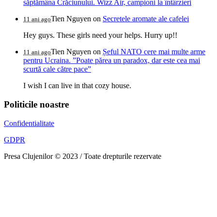
săptămâna Crăciunului. Wizz Air, campioni la întârzieri
Tien Nguyen
on
Secretele aromate ale cafelei
11 ani ago
Hey guys. These girls need your helps. Hurry up!!
Tien Nguyen
on
Șeful NATO cere mai multe arme
11 ani ago
pentru Ucraina. ”Poate părea un paradox, dar este cea mai
scurtă cale către pace”
I wish I can live in that cozy house.
Politicile noastre
Confidentialitate
GDPR
Presa Clujenilor © 2023 / Toate drepturile rezervate