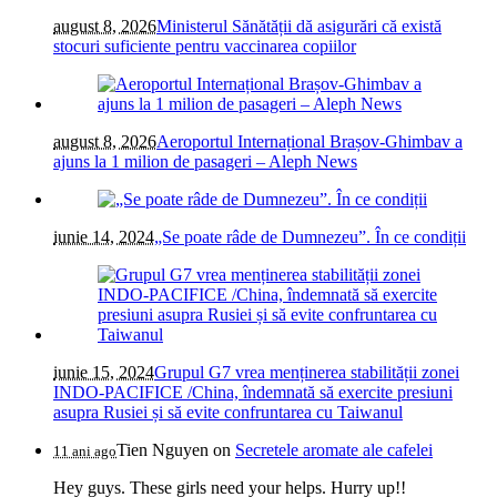
august 8, 2026
Ministerul Sănătății dă asigurări că există
stocuri suficiente pentru vaccinarea copiilor
august 8, 2026
Aeroportul Internațional Brașov-Ghimbav a
ajuns la 1 milion de pasageri – Aleph News
iunie 14, 2024
„Se poate râde de Dumnezeu”. În ce condiții
iunie 15, 2024
Grupul G7 vrea menținerea stabilității zonei
INDO-PACIFICE /China, îndemnată să exercite presiuni
asupra Rusiei și să evite confruntarea cu Taiwanul
Tien Nguyen
on
Secretele aromate ale cafelei
11 ani ago
Hey guys. These girls need your helps. Hurry up!!