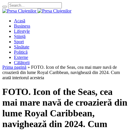
Acasă
Business
Lifestyle
Știință
Sport
Sănătate
Politică
Externe
Călătorii
Prima pagină
»
FOTO. Icon of the Seas, cea mai mare navă de
croazieră din lume Royal Caribbean, navighează din 2024. Cum
arată interiorul acesteia
FOTO. Icon of the Seas, cea
mai mare navă de croazieră din
lume Royal Caribbean,
navighează din 2024. Cum