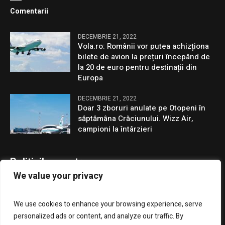
Comentarii
DECEMBRIE 21, 2022
Vola.ro: Românii vor putea achizționa
bilete de avion la prețuri începând de
la 20 de euro pentru destinații din
Europa
DECEMBRIE 21, 2022
Doar 3 zboruri anulate pe Otopeni în
săptămâna Crăciunului. Wizz Air,
campioni la întârzieri
Politicile noastre
We value your privacy
Confidentialitate
We use cookies to enhance your browsing experience, serve
GDPR
personalized ads or content, and analyze our traffic. By