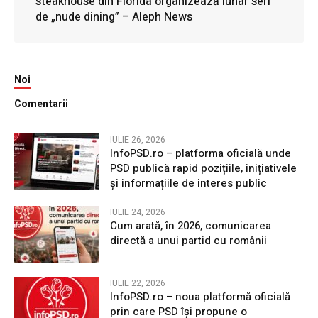
steakhouse din Florida organizează lunar seri
de „nude dining” – Aleph News
Noi
Comentarii
IULIE 26, 2026
InfoPSD.ro – platforma oficială unde
PSD publică rapid pozițiile, inițiativele
și informațiile de interes public
IULIE 24, 2026
Cum arată, în 2026, comunicarea
directă a unui partid cu românii
IULIE 22, 2026
InfoPSD.ro – noua platformă oficială
prin care PSD își propune o