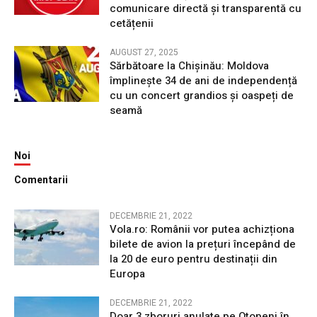
comunicare directă și transparentă cu
cetățenii
AUGUST 27, 2025
Sărbătoare la Chișinău: Moldova
împlinește 34 de ani de independență
cu un concert grandios și oaspeți de
seamă
Noi
Comentarii
DECEMBRIE 21, 2022
Vola.ro: Românii vor putea achizționa
bilete de avion la prețuri începând de
la 20 de euro pentru destinații din
Europa
DECEMBRIE 21, 2022
Doar 3 zboruri anulate pe Otopeni în