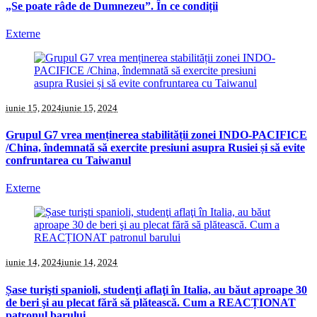
„Se poate râde de Dumnezeu”. În ce condiții
Externe
iunie 15, 2024
iunie 15, 2024
Grupul G7 vrea menținerea stabilității zonei INDO-PACIFICE
/China, îndemnată să exercite presiuni asupra Rusiei și să evite
confruntarea cu Taiwanul
Externe
iunie 14, 2024
iunie 14, 2024
Șase turişti spanioli, studenţi aflaţi în Italia, au băut aproape 30
de beri şi au plecat fără să plătească. Cum a REACȚIONAT
patronul barului