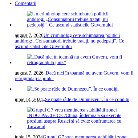
Comentarii
august 7, 2026
Un criminolog cere schimbarea politicii
antidrog: „Consumatorii trebuie tratați, nu pedepsiți”. Ce
ascund statisticile Guvernului
august 7, 2026
„Dacă nici în toamnă nu avem Guvern, vom fi
retrogradați la junk”
iunie 14, 2024
„Se poate râde de Dumnezeu”. În ce condiții
iunie 15, 2024
Grupul G7 vrea menținerea stabilității zonei