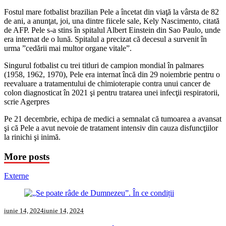
Fostul mare fotbalist brazilian Pele a încetat din viaţă la vârsta de 82
de ani, a anunţat, joi, una dintre fiicele sale, Kely Nascimento, citată
de AFP. Pele s-a stins în spitalul Albert Einstein din Sao Paulo, unde
era internat de o lună. Spitalul a precizat că decesul a survenit în
urma ”cedării mai multor organe vitale”.
Singurul fotbalist cu trei titluri de campion mondial în palmares
(1958, 1962, 1970), Pele era internat încă din 29 noiembrie pentru o
reevaluare a tratamentului de chimioterapie contra unui cancer de
colon diagnosticat în 2021 şi pentru tratarea unei infecţii respiratorii,
scrie Agerpres
Pe 21 decembrie, echipa de medici a semnalat că tumoarea a avansat
şi că Pele a avut nevoie de tratament intensiv din cauza disfuncţiilor
la rinichi şi inimă.
More posts
Externe
iunie 14, 2024
iunie 14, 2024