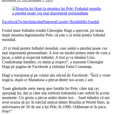
decembrie 20, 2022
februarie 1, 2023
Facebook
Twitter
linkedin
Pinterest
Google+
Reddit
Mix
Tumblr
Fostul mare fotbalist român Gheorghe Hagi a apreciat, joi seara,
după moartea legendarului Pele, că este o zi tristă pentru fotbalul
mondial.
„O zi tristă pentru fotbalul mondial, care astăzi a pierdut poate cea
mai importantă personalitate. A fost un model pentru mine de cum a
jucat, a iubit şi respectat fotbalul. A fost şi va rămâne Unic.
Condoleanţe familiei, cu stimă şi respect”, a transmis Gheorghe
Hagi pe pagina de Facebook a clubului Farul Constanţa.
Hagi a reacţionat şi pe contul său oficial de Facebook: ”Încă o veste
tragică, după ce Maradona a plecat dintre noi acum 2 ani.
Toate gândurile mele merg spre familia lui Pele, către toţi cei
apropiaţi lui, dar şi către toţi iubitorii fotbalului care suferă în aceste
momente. Un geniu a plecat astăzi dintre noi… Sunt mândru că am
avut ocazia să joc în meciul amical dintre Brazilia şi World Stars, la
aniversarea de 50 de ani a lui Pele, în 1990. Odihneşte-te în pace,
Pele!”