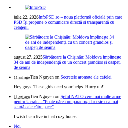
iulie 22, 2026
InfoPSD.ro – noua platformă oficială prin care
PSD își propune o comunicare directă și transparentă cu
cetățenii
august 27, 2025
Sărbătoare la Chișinău: Moldova împlinește
34 de ani de independență cu un concert grandios și oaspeți
de seamă
Tien Nguyen
on
Secretele aromate ale cafelei
11 ani ago
Hey guys. These girls need your helps. Hurry up!!
Tien Nguyen
on
Șeful NATO cere mai multe arme
11 ani ago
pentru Ucraina. ”Poate părea un paradox, dar este cea mai
scurtă cale către pace”
I wish I can live in that cozy house.
Noi