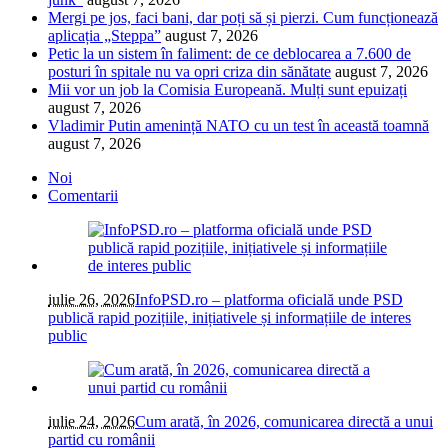
Mergi pe jos, faci bani, dar poți să și pierzi. Cum funcționează
aplicația „Steppa”
august 7, 2026
Petic la un sistem în faliment: de ce deblocarea a 7.600 de
posturi în spitale nu va opri criza din sănătate
august 7, 2026
Mii vor un job la Comisia Europeană. Mulți sunt epuizați
august 7, 2026
Vladimir Putin amenință NATO cu un test în această toamnă
august 7, 2026
Noi
Comentarii
iulie 26, 2026
InfoPSD.ro – platforma oficială unde PSD
publică rapid pozițiile, inițiativele și informațiile de interes
public
iulie 24, 2026
Cum arată, în 2026, comunicarea directă a unui
partid cu românii