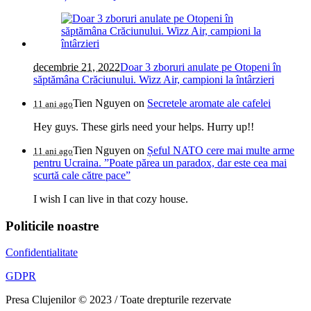
decembrie 21, 2022
Doar 3 zboruri anulate pe Otopeni în
săptămâna Crăciunului. Wizz Air, campioni la întârzieri
Tien Nguyen
on
Secretele aromate ale cafelei
11 ani ago
Hey guys. These girls need your helps. Hurry up!!
Tien Nguyen
on
Șeful NATO cere mai multe arme
11 ani ago
pentru Ucraina. ”Poate părea un paradox, dar este cea mai
scurtă cale către pace”
I wish I can live in that cozy house.
Politicile noastre
Confidentialitate
GDPR
Presa Clujenilor © 2023 / Toate drepturile rezervate