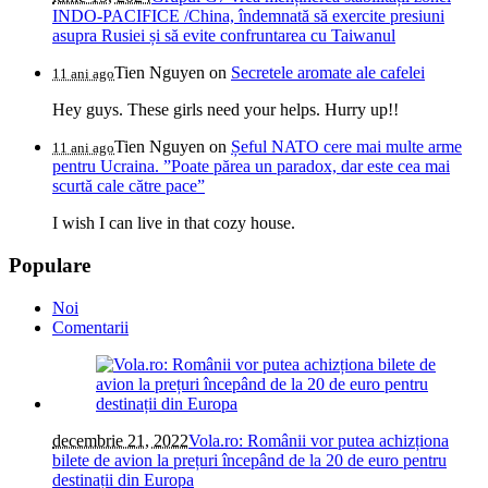
INDO-PACIFICE /China, îndemnată să exercite presiuni
asupra Rusiei și să evite confruntarea cu Taiwanul
Tien Nguyen
on
Secretele aromate ale cafelei
11 ani ago
Hey guys. These girls need your helps. Hurry up!!
Tien Nguyen
on
Șeful NATO cere mai multe arme
11 ani ago
pentru Ucraina. ”Poate părea un paradox, dar este cea mai
scurtă cale către pace”
I wish I can live in that cozy house.
Populare
Noi
Comentarii
decembrie 21, 2022
Vola.ro: Românii vor putea achizționa
bilete de avion la prețuri începând de la 20 de euro pentru
destinații din Europa