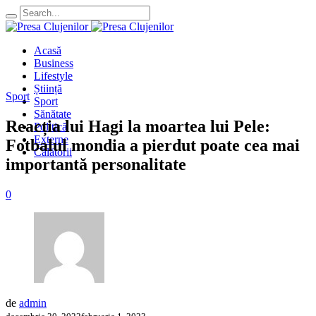
Acasă
Business
Lifestyle
Știință
Sport
Sport
Sănătate
Reacția lui Hagi la moartea lui Pele:
Politică
Externe
Fotbalul mondia a pierdut poate cea mai
Călătorii
importantă personalitate
0
de
admin