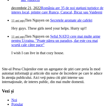
decembrie 21, 2022
România are 35 de noi stațiuni turistice de
interes local, printre care Runcu, Caracal, Bicaz sau Vaideeni
Tien Nguyen
on
Secretele aromate ale cafelei
11 ani ago
Hey guys. These girls need your helps. Hurry up!!
Tien Nguyen
on
Șeful NATO cere mai multe arme
11 ani ago
pentru Ucraina. ”Poate părea un paradox, dar este cea mai
scurtă cale către pace”
I wish I can live in that cozy house.
Site-ul Presa Clujenilor este un agregator de ştiri care preia în mod
automat informaţii şi articole din surse de încredere pe care le aduce
în atenţia publicului. Aici veţi putea citi ştiri interne sau
internaţionale, de interes public, din mai multe domenii.
Vezi și
Noi
Popular