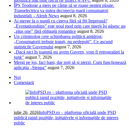
identifica mai bine riscul de infarct și AVC
august 8, 2026
ÎPS Teodosie a mers pe câmp să se roage pentru ploaie.
Transelectrica va putea deconecta marii consumatori
industriali – Aleph News
august 8, 2026
Ai merge la o nuntă cu cineva fără să fiți împreună?
„Eventationships” este noul mod prin care tinerii își găsesc un
„plus one” fără obligații romantice
august 8, 2026
Un criminolog cere schimbarea politicii antidrog:
„Consumatorii trebuie tratați, nu pedepsiți”. Ce ascund
statisticile Guvernului
august 7, 2026
„Dacă nici în toamnă nu avem Guvern, vom fi retrogradați la
junk”
august 7, 2026
Mergi pe jos, faci bani, dar poți să și pierzi. Cum funcționează
aplicația „Steppa”
august 7, 2026
Noi
Comentarii
iulie 26, 2026
InfoPSD.ro – platforma oficială unde PSD
publică rapid pozițiile, inițiativele și informațiile de interes
public