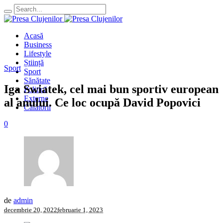
Acasă
Business
Lifestyle
Știință
Sport
Sport
Sănătate
Iga Swiatek, cel mai bun sportiv european
Politică
Externe
al anului. Ce loc ocupă David Popovici
Călătorii
0
de
admin
decembrie 20, 2022
februarie 1, 2023