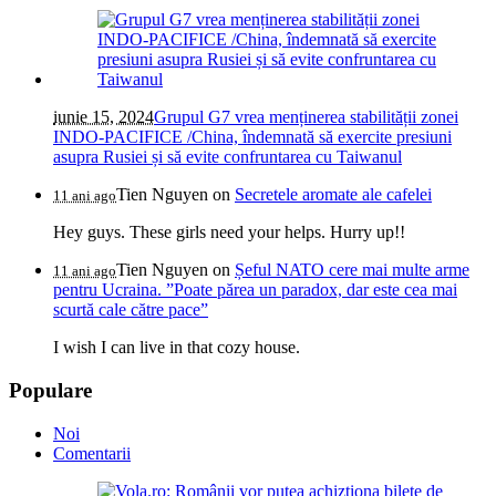
iunie 15, 2024
Grupul G7 vrea menținerea stabilității zonei
INDO-PACIFICE /China, îndemnată să exercite presiuni
asupra Rusiei și să evite confruntarea cu Taiwanul
Tien Nguyen
on
Secretele aromate ale cafelei
11 ani ago
Hey guys. These girls need your helps. Hurry up!!
Tien Nguyen
on
Șeful NATO cere mai multe arme
11 ani ago
pentru Ucraina. ”Poate părea un paradox, dar este cea mai
scurtă cale către pace”
I wish I can live in that cozy house.
Populare
Noi
Comentarii