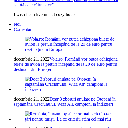
scurtă cale către pace”
I wish I can live in that cozy house.
Noi
Comentarii
decembrie 21, 2022
Vola.ro: Românii vor putea achizționa
bilete de avion la prețuri începând de la 20 de euro pentru
destinații din Europa
decembrie 21, 2022
Doar 3 zboruri anulate pe Otopeni în
săptămâna Crăciunului. Wizz Air, campioni la întârzieri