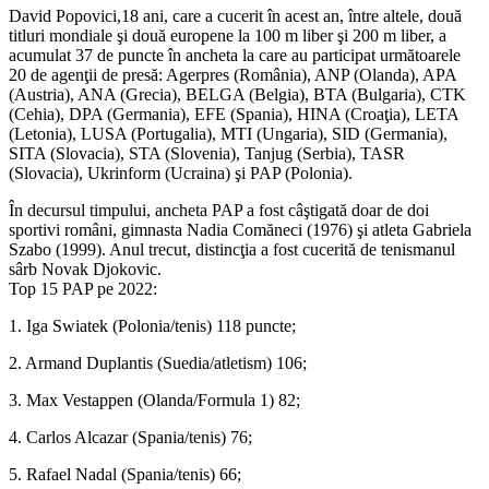
David Popovici,18 ani, care a cucerit în acest an, între altele, două
titluri mondiale şi două europene la 100 m liber şi 200 m liber, a
acumulat 37 de puncte în ancheta la care au participat următoarele
20 de agenţii de presă: Agerpres (România), ANP (Olanda), APA
(Austria), ANA (Grecia), BELGA (Belgia), BTA (Bulgaria), CTK
(Cehia), DPA (Germania), EFE (Spania), HINA (Croaţia), LETA
(Letonia), LUSA (Portugalia), MTI (Ungaria), SID (Germania),
SITA (Slovacia), STA (Slovenia), Tanjug (Serbia), TASR
(Slovacia), Ukrinform (Ucraina) şi PAP (Polonia).
În decursul timpului, ancheta PAP a fost câştigată doar de doi
sportivi români, gimnasta Nadia Comăneci (1976) şi atleta Gabriela
Szabo (1999). Anul trecut, distincţia a fost cucerită de tenismanul
sârb Novak Djokovic.
Top 15 PAP pe 2022:
1. Iga Swiatek (Polonia/tenis) 118 puncte;
2. Armand Duplantis (Suedia/atletism) 106;
3. Max Vestappen (Olanda/Formula 1) 82;
4. Carlos Alcazar (Spania/tenis) 76;
5. Rafael Nadal (Spania/tenis) 66;