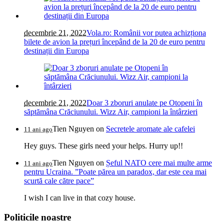
decembrie 21, 2022
Vola.ro: Românii vor putea achizționa
bilete de avion la prețuri începând de la 20 de euro pentru
destinații din Europa
decembrie 21, 2022
Doar 3 zboruri anulate pe Otopeni în
săptămâna Crăciunului. Wizz Air, campioni la întârzieri
Tien Nguyen
on
Secretele aromate ale cafelei
11 ani ago
Hey guys. These girls need your helps. Hurry up!!
Tien Nguyen
on
Șeful NATO cere mai multe arme
11 ani ago
pentru Ucraina. ”Poate părea un paradox, dar este cea mai
scurtă cale către pace”
I wish I can live in that cozy house.
Politicile noastre