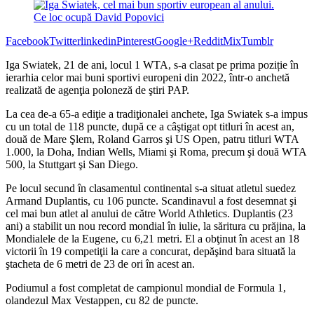
Facebook
Twitter
linkedin
Pinterest
Google+
Reddit
Mix
Tumblr
Iga Swiatek, 21 de ani, locul 1 WTA, s-a clasat pe prima poziție în
ierarhia celor mai buni sportivi europeni din 2022, într-o anchetă
realizată de agenţia poloneză de ştiri PAP.
La cea de-a 65-a ediţie a tradiţionalei anchete, Iga Swiatek s-a impus
cu un total de 118 puncte, după ce a câştigat opt titluri în acest an,
două de Mare Şlem, Roland Garros şi US Open, patru titluri WTA
1.000, la Doha, Indian Wells, Miami şi Roma, precum şi două WTA
500, la Stuttgart şi San Diego.
Pe locul secund în clasamentul continental s-a situat atletul suedez
Armand Duplantis, cu 106 puncte. Scandinavul a fost desemnat şi
cel mai bun atlet al anului de către World Athletics. Duplantis (23
ani) a stabilit un nou record mondial în iulie, la săritura cu prăjina, la
Mondialele de la Eugene, cu 6,21 metri. El a obţinut în acest an 18
victorii în 19 competiţii la care a concurat, depăşind bara situată la
ştacheta de 6 metri de 23 de ori în acest an.
Podiumul a fost completat de campionul mondial de Formula 1,
olandezul Max Vestappen, cu 82 de puncte.