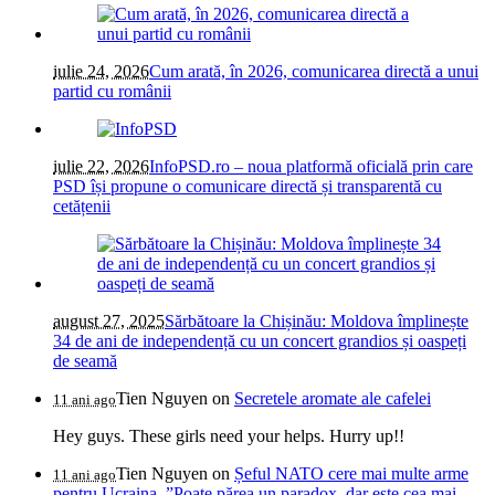
iulie 24, 2026
Cum arată, în 2026, comunicarea directă a unui
partid cu românii
iulie 22, 2026
InfoPSD.ro – noua platformă oficială prin care
PSD își propune o comunicare directă și transparentă cu
cetățenii
august 27, 2025
Sărbătoare la Chișinău: Moldova împlinește
34 de ani de independență cu un concert grandios și oaspeți
de seamă
Tien Nguyen
on
Secretele aromate ale cafelei
11 ani ago
Hey guys. These girls need your helps. Hurry up!!
Tien Nguyen
on
Șeful NATO cere mai multe arme
11 ani ago
pentru Ucraina. ”Poate părea un paradox, dar este cea mai