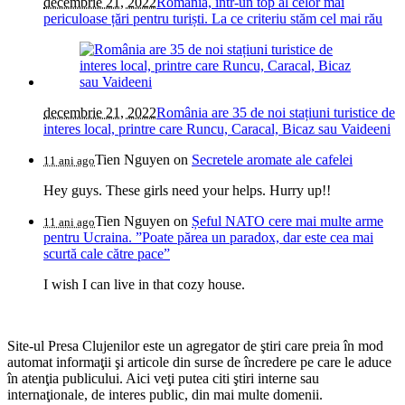
decembrie 21, 2022
România, într-un top al celor mai
periculoase țări pentru turiști. La ce criteriu stăm cel mai rău
decembrie 21, 2022
România are 35 de noi stațiuni turistice de
interes local, printre care Runcu, Caracal, Bicaz sau Vaideeni
Tien Nguyen
on
Secretele aromate ale cafelei
11 ani ago
Hey guys. These girls need your helps. Hurry up!!
Tien Nguyen
on
Șeful NATO cere mai multe arme
11 ani ago
pentru Ucraina. ”Poate părea un paradox, dar este cea mai
scurtă cale către pace”
I wish I can live in that cozy house.
Site-ul Presa Clujenilor este un agregator de ştiri care preia în mod
automat informaţii şi articole din surse de încredere pe care le aduce
în atenţia publicului. Aici veţi putea citi ştiri interne sau
internaţionale, de interes public, din mai multe domenii.