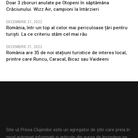
Doar 3 zboruri anulate pe Otopeni în săptămâna
Crăciunului. Wizz Air, campioni la întârzieri
DECEMBRIE 21, 2022
România, într-un top al celor mai periculoase țări pentru
turiști. La ce criteriu stăm cel mai rău
DECEMBRIE 21, 2022
România are 35 de noi stațiuni turistice de interes local,
printre care Runcu, Caracal, Bicaz sau Vaideeni
Site-ul Presa Clujenilor este un agregator de ştiri care preia în
mod automat informaţii şi articole din surse de încredere pe