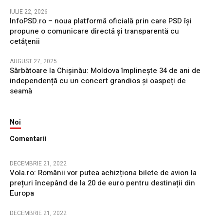
IULIE 22, 2026
InfoPSD.ro – noua platformă oficială prin care PSD își
propune o comunicare directă și transparentă cu
cetățenii
AUGUST 27, 2025
Sărbătoare la Chișinău: Moldova împlinește 34 de ani de
independență cu un concert grandios și oaspeți de
seamă
Noi
Comentarii
DECEMBRIE 21, 2022
Vola.ro: Românii vor putea achizționa bilete de avion la
prețuri începând de la 20 de euro pentru destinații din
Europa
DECEMBRIE 21, 2022