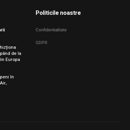
Politicile noastre
rii
Confidentialitate
GDPR
hizționa
epând de la
din Europa
peni în
Air,