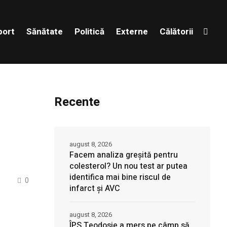
port
Sănătate
Politică
Externe
Călătorii
Recente
august 8, 2026
Facem analiza greșită pentru
colesterol? Un nou test ar putea
identifica mai bine riscul de
0
infarct și AVC
august 8, 2026
ÎPS Teodosie a mers pe câmp să