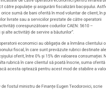
e încasate de către operatorii economici pentru livrarea b
t către populație şi asigurării fiscalizării bacșișului. Astfe
 orice sumă de bani oferită în mod voluntar de client, în 
or livrate sau a serviciilor prestate de către operatorii
ctivități corespunzătoare codurilor CAEN: 5610 –
i alte activități de servire a băuturilor”.
ratorii economici au obligația de a înmâna clientului o
 bonului fiscal, în care sunt prevăzute rubrici destinate ale
acșișului oferit, între 0% și 15% din valoarea consumației.
alta rubrică în care clientul să poată înscrie, suma oferită
dacă acesta optează pentru acest mod de stabilire a valor
19 de fostul ministru de Finanțe Eugen Teodorovici, scrie