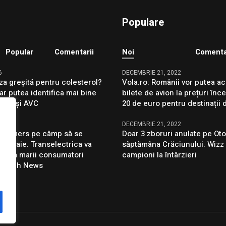
Populare
Popular
Comentarii
Noi
Comenta
6
DECEMBRIE 21, 2022
za greșită pentru colesterol?
Vola.ro: Românii vor putea ac
ar putea identifica mai bine
bilete de avion la prețuri înc
farct și AVC
20 de euro pentru destinații 
6
DECEMBRIE 21, 2022
e a mers pe câmp să se
Doar 3 zboruri anulate pe Oto
 ploaie. Transelectrica va
săptămâna Crăciunului. Wizz 
ecta marii consumatori
campioni la întârzieri
– Aleph News