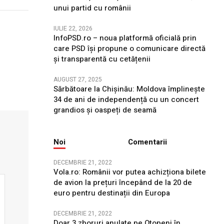
unui partid cu românii
IULIE 22, 2026
InfoPSD.ro – noua platformă oficială prin
care PSD își propune o comunicare directă
și transparentă cu cetățenii
AUGUST 27, 2025
Sărbătoare la Chișinău: Moldova împlinește
34 de ani de independență cu un concert
grandios și oaspeți de seamă
Noi
Comentarii
DECEMBRIE 21, 2022
Vola.ro: Românii vor putea achizționa bilete
de avion la prețuri începând de la 20 de
euro pentru destinații din Europa
DECEMBRIE 21, 2022
Doar 3 zboruri anulate pe Otopeni în