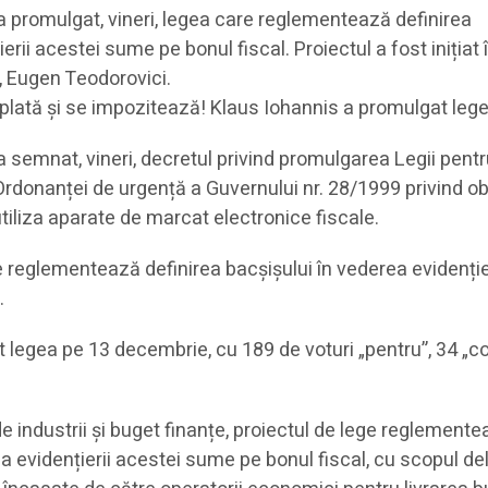
a promulgat, vineri, legea care reglementează definirea
erii acestei sume pe bonul fiscal. Proiectul a fost inițiat
, Eugen Teodorovici.
 plată și se impozitează! Klaus Iohannis a promulgat leg
 semnat, vineri, decretul privind promulgarea Legii pent
rdonanței de urgență a Guvernului nr. 28/1999 privind ob
tiliza aparate de marcat electronice fiscale.
 reglementează definirea bacșișului în vederea evidenție
.
 legea pe 13 decembrie, cu 189 de voturi „pentru”, 34 „c
 de industrii și buget finanțe, proiectul de lege reglement
a evidențierii acestei sume pe bonul fiscal, cu scopul del