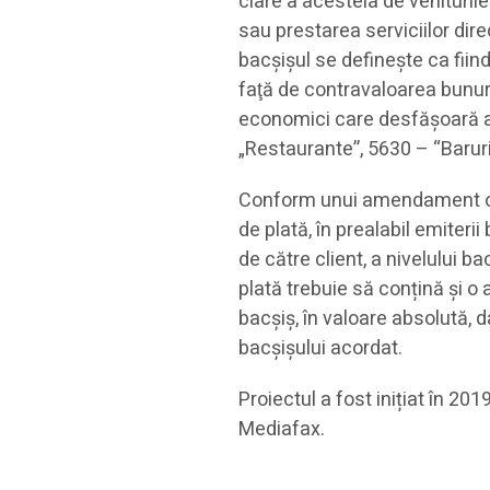
clare a acesteia de venituril
sau prestarea serviciilor direc
bacșișul se definește ca fiind
faţă de contravaloarea bunuril
economici care desfășoară a
„Restaurante”, 5630 – “Baruri ș
Conform unui amendament ope
de plată, în prealabil emiterii
de către client, a nivelului b
plată trebuie să conțină și o 
bacșiș, în valoare absolută, 
bacșișului acordat.
Proiectul a fost inițiat în 20
Mediafax.