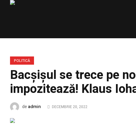
POLITICĂ
Bacșișul se trece pe no
impozitează! Klaus Ioh
admin
de
DECEMBRIE 20, 2022