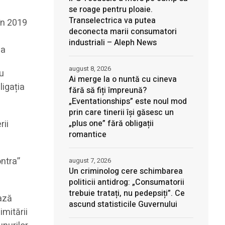
se roage pentru ploaie.
Transelectrica va putea
 în 2019
deconecta marii consumatori
industriali – Aleph News
ea
august 8, 2026
ru
Ai merge la o nuntă cu cineva
ligația
fără să fiți împreună?
„Eventationships” este noul mod
prin care tinerii își găsesc un
„plus one” fără obligații
rii
romantice
ontra”
august 7, 2026
Un criminolog cere schimbarea
politicii antidrog: „Consumatorii
trebuie tratați, nu pedepsiți”. Ce
ează
ascund statisticile Guvernului
imitării