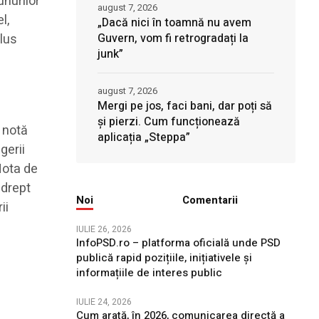
unurilor
august 7, 2026
l,
„Dacă nici în toamnă nu avem
Guvern, vom fi retrogradați la
plus
junk”
august 7, 2026
Mergi pe jos, faci bani, dar poți să
și pierzi. Cum funcționează
 notă
aplicația „Steppa”
gerii
 Nota de
 drept
Noi
Comentarii
ii
IULIE 26, 2026
InfoPSD.ro – platforma oficială unde PSD
publică rapid pozițiile, inițiativele și
informațiile de interes public
IULIE 24, 2026
Cum arată, în 2026, comunicarea directă a