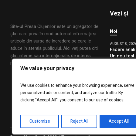
Vezi și
Site-ul Presa Clujenilor este un agregator de
Noi
ştiri care preia în mod automat informaţii şi
articole din surse de încredere pe care le
AUGUST 8, 202
aduce în atenţia publicului. Aici veţi putea citi
Facem anali
ştiri interne sau internaţionale, de interes
Un nou test 
riscul de in
public, din mai multe domenii.
We value your privacy
AUGUST 8, 202
ÎPS Teodosi
We use cookies to enhance your browsing experience, serve
roage pentru
personalized ads or content, and analyze our traffic. By
putea decon
industriali 
clicking "Accept All", you consent to our use of cookies.
Customize
Reject All
Accept All