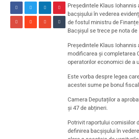
Președintele Klaus Iohannis 
bacșișului în vederea evidenți
de fostul ministru de Finanțe
Bacșișul se trece pe nota de
Președintele Klaus Iohannis a
modificarea şi completarea O
operatorilor economici de a u
Este vorba despre legea care
acestei sume pe bonul fiscal
Camera Deputaților a aprobat
și 47 de abțineri.
Potrivit raportului comisiilor
definirea bacșișului în vedere